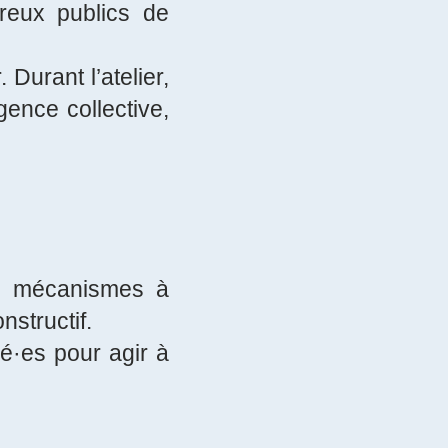
reux publics de
Durant l’atelier,
igence collective,
es mécanismes à
structif.
llé·es pour agir à